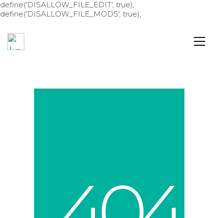
define('DISALLOW_FILE_EDIT', true);
define('DISALLOW_FILE_MODS', true);
4
0
4