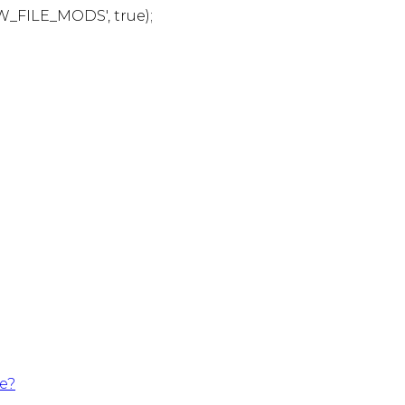
W_FILE_MODS', true);
te?