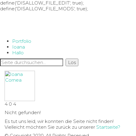
define('DISALLOW_FILE_EDIT', true);
define('DISALLOW_FILE_MODS', true);
Portfolio
Ioana
Hallo
4
0
4
Nicht gefunden!
Es tut uns leid, wir konnten die Seite nicht finden!
Vielleicht möchten Sie zurück zu unserer
Startseite?
© Copyright 2020. All Rights Reserved.