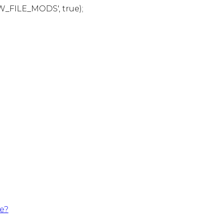
W_FILE_MODS', true);
te?