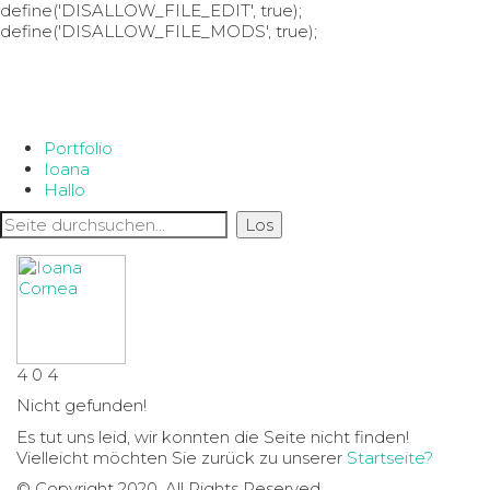
define('DISALLOW_FILE_EDIT', true);
define('DISALLOW_FILE_MODS', true);
Portfolio
Ioana
Hallo
4
0
4
Nicht gefunden!
Es tut uns leid, wir konnten die Seite nicht finden!
Vielleicht möchten Sie zurück zu unserer
Startseite?
© Copyright 2020. All Rights Reserved.