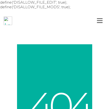
define('DISALLOW_FILE_EDIT', true);
define('DISALLOW_FILE_MODS', true);
4
0
4