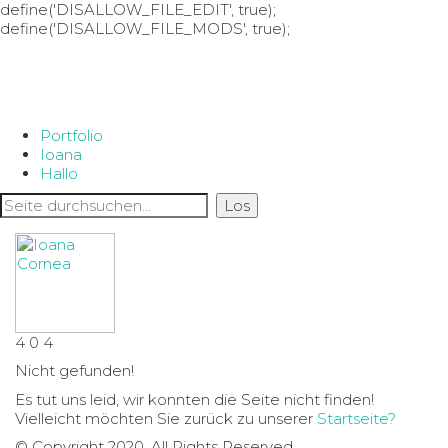
define('DISALLOW_FILE_EDIT', true);
define('DISALLOW_FILE_MODS', true);
Portfolio
Ioana
Hallo
4
0
4
Nicht gefunden!
Es tut uns leid, wir konnten die Seite nicht finden!
Vielleicht möchten Sie zurück zu unserer
Startseite?
© Copyright 2020. All Rights Reserved.