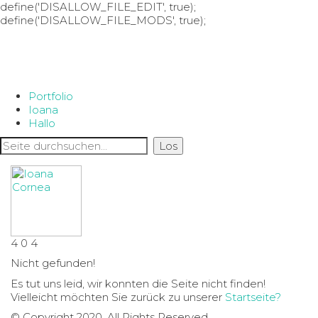
define('DISALLOW_FILE_EDIT', true);
define('DISALLOW_FILE_MODS', true);
Portfolio
Ioana
Hallo
4
0
4
Nicht gefunden!
Es tut uns leid, wir konnten die Seite nicht finden!
Vielleicht möchten Sie zurück zu unserer
Startseite?
© Copyright 2020. All Rights Reserved.