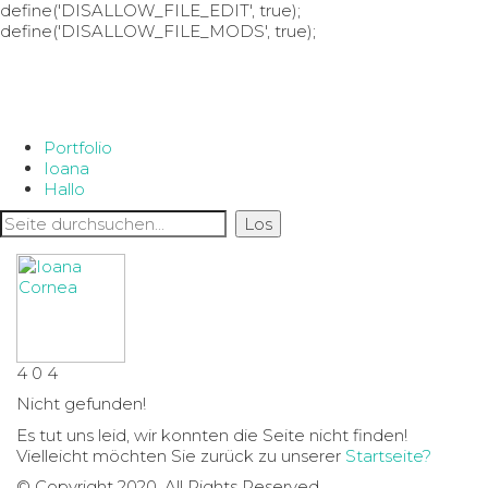
define('DISALLOW_FILE_EDIT', true);
define('DISALLOW_FILE_MODS', true);
Portfolio
Ioana
Hallo
4
0
4
Nicht gefunden!
Es tut uns leid, wir konnten die Seite nicht finden!
Vielleicht möchten Sie zurück zu unserer
Startseite?
© Copyright 2020. All Rights Reserved.