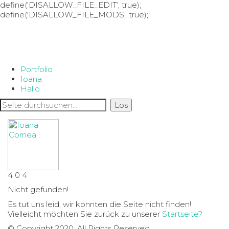
define('DISALLOW_FILE_EDIT', true);
define('DISALLOW_FILE_MODS', true);
Portfolio
Ioana
Hallo
4
0
4
Nicht gefunden!
Es tut uns leid, wir konnten die Seite nicht finden!
Vielleicht möchten Sie zurück zu unserer
Startseite?
© Copyright 2020. All Rights Reserved.