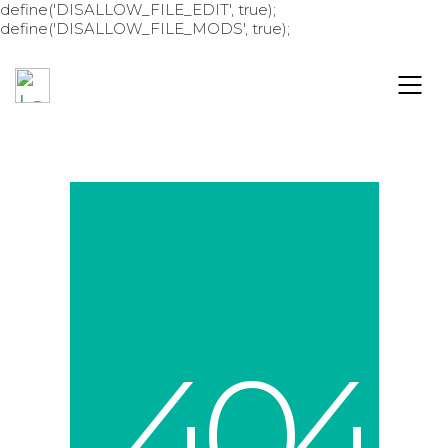
define('DISALLOW_FILE_EDIT', true);
define('DISALLOW_FILE_MODS', true);
4
0
4