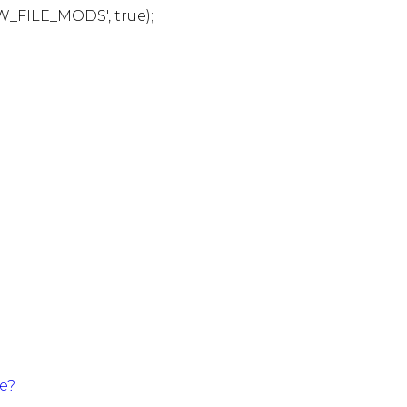
W_FILE_MODS', true);
te?