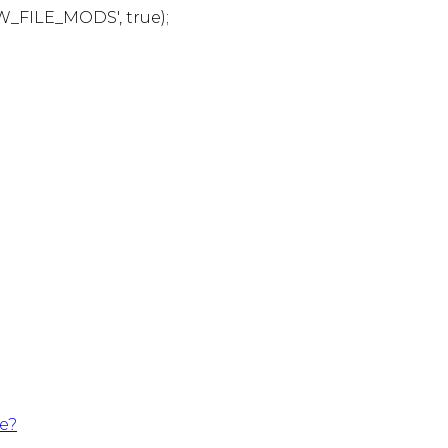
W_FILE_MODS', true);
te?