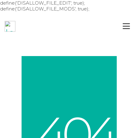
define('DISALLOW_FILE_EDIT', true);
define('DISALLOW_FILE_MODS', true);
4
0
4