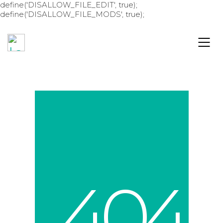
define('DISALLOW_FILE_EDIT', true);
define('DISALLOW_FILE_MODS', true);
4
0
4