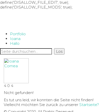
define('DISALLOW_FILE_EDIT', true);
define('DISALLOW_FILE_MODS', true);
Portfolio
Ioana
Hallo
4
0
4
Nicht gefunden!
Es tut uns leid, wir konnten die Seite nicht finden!
Vielleicht möchten Sie zurück zu unserer
Startseite?
© Copyright 2020. All Rights Reserved.