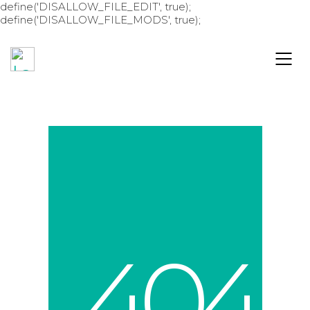
define('DISALLOW_FILE_EDIT', true);
define('DISALLOW_FILE_MODS', true);
4
0
4