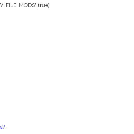
W_FILE_MODS', true);
te?