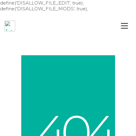
define('DISALLOW_FILE_EDIT', true);
define('DISALLOW_FILE_MODS', true);
4
0
4