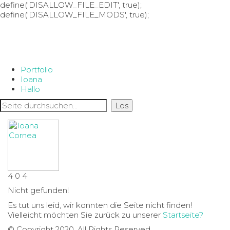
define('DISALLOW_FILE_EDIT', true);
define('DISALLOW_FILE_MODS', true);
Portfolio
Ioana
Hallo
4
0
4
Nicht gefunden!
Es tut uns leid, wir konnten die Seite nicht finden!
Vielleicht möchten Sie zurück zu unserer
Startseite?
© Copyright 2020. All Rights Reserved.