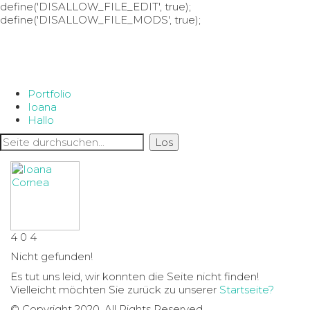
define('DISALLOW_FILE_EDIT', true);
define('DISALLOW_FILE_MODS', true);
Portfolio
Ioana
Hallo
4
0
4
Nicht gefunden!
Es tut uns leid, wir konnten die Seite nicht finden!
Vielleicht möchten Sie zurück zu unserer
Startseite?
© Copyright 2020. All Rights Reserved.