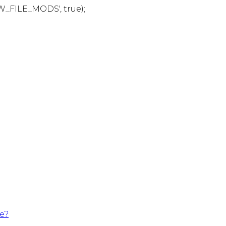
W_FILE_MODS', true);
te?