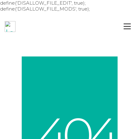
define('DISALLOW_FILE_EDIT', true);
define('DISALLOW_FILE_MODS', true);
4
0
4