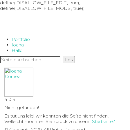
define('DISALLOW_FILE_EDIT', true);
define('DISALLOW_FILE_MODS', true);
Portfolio
Ioana
Hallo
4
0
4
Nicht gefunden!
Es tut uns leid, wir konnten die Seite nicht finden!
Vielleicht möchten Sie zurück zu unserer
Startseite?
© Copyright 2020. All Rights Reserved.