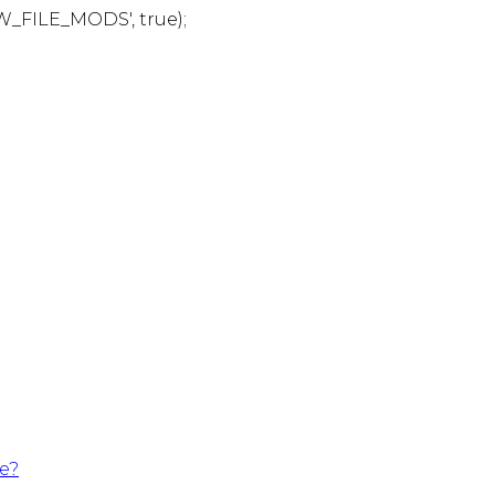
W_FILE_MODS', true);
te?