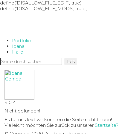
define('DISALLOW_FILE_EDIT', true);
define('DISALLOW_FILE_MODS', true);
Portfolio
Ioana
Hallo
4
0
4
Nicht gefunden!
Es tut uns leid, wir konnten die Seite nicht finden!
Vielleicht möchten Sie zurück zu unserer
Startseite?
© Copyright 2020. All Rights Reserved.