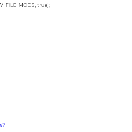
W_FILE_MODS', true);
te?