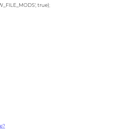
W_FILE_MODS', true);
te?