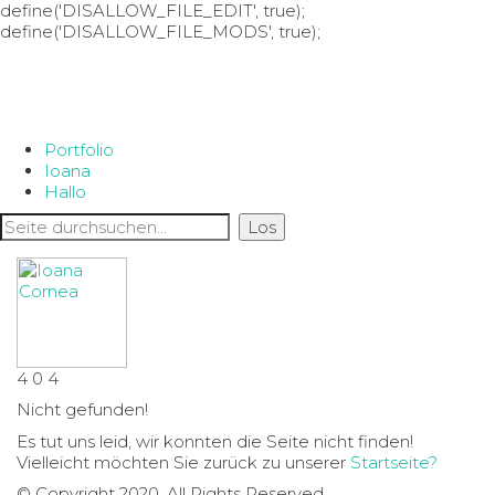
define('DISALLOW_FILE_EDIT', true);
define('DISALLOW_FILE_MODS', true);
Portfolio
Ioana
Hallo
4
0
4
Nicht gefunden!
Es tut uns leid, wir konnten die Seite nicht finden!
Vielleicht möchten Sie zurück zu unserer
Startseite?
© Copyright 2020. All Rights Reserved.