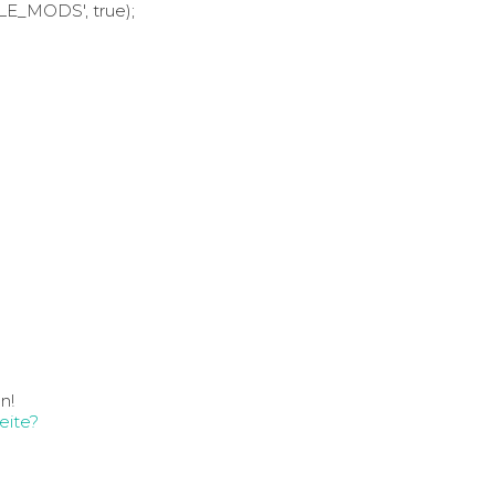
LE_MODS', true);
n!
eite?