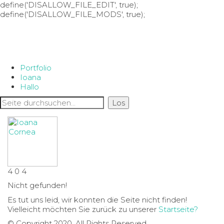
define('DISALLOW_FILE_EDIT', true);
define('DISALLOW_FILE_MODS', true);
Portfolio
Ioana
Hallo
4
0
4
Nicht gefunden!
Es tut uns leid, wir konnten die Seite nicht finden!
Vielleicht möchten Sie zurück zu unserer
Startseite?
© Copyright 2020. All Rights Reserved.