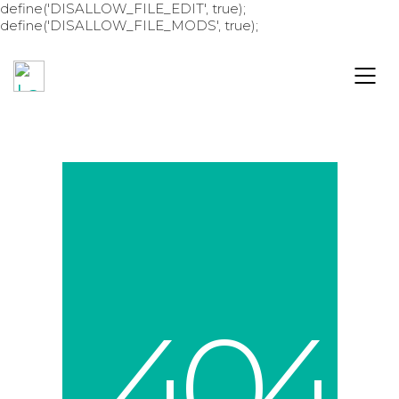
define('DISALLOW_FILE_EDIT', true);
define('DISALLOW_FILE_MODS', true);
4
0
4