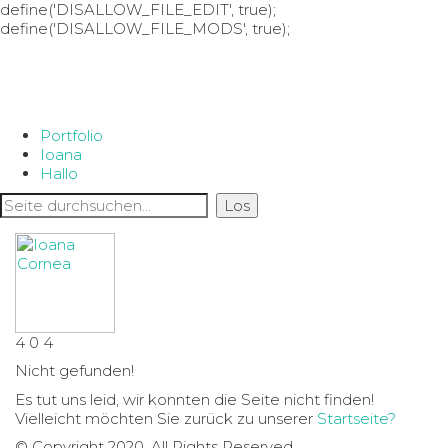
define('DISALLOW_FILE_EDIT', true);
define('DISALLOW_FILE_MODS', true);
Portfolio
Ioana
Hallo
4
0
4
Nicht gefunden!
Es tut uns leid, wir konnten die Seite nicht finden!
Vielleicht möchten Sie zurück zu unserer
Startseite?
© Copyright 2020. All Rights Reserved.