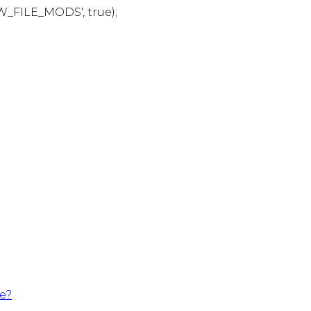
W_FILE_MODS', true);
te?