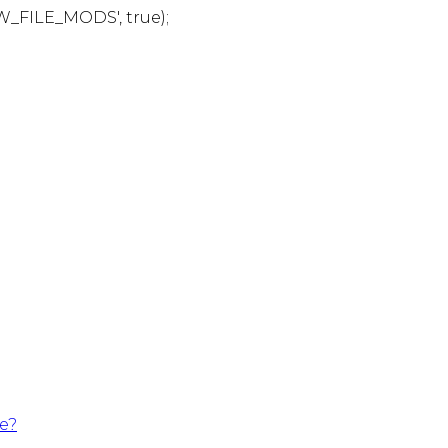
W_FILE_MODS', true);
te?