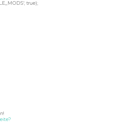
LE_MODS', true);
n!
eite?