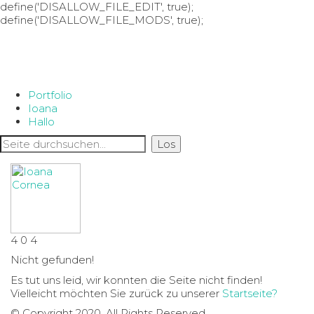
define('DISALLOW_FILE_EDIT', true);
define('DISALLOW_FILE_MODS', true);
Portfolio
Ioana
Hallo
4
0
4
Nicht gefunden!
Es tut uns leid, wir konnten die Seite nicht finden!
Vielleicht möchten Sie zurück zu unserer
Startseite?
© Copyright 2020. All Rights Reserved.