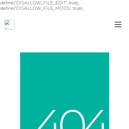
define('DISALLOW_FILE_EDIT', true);
define('DISALLOW_FILE_MODS', true);
4
0
4