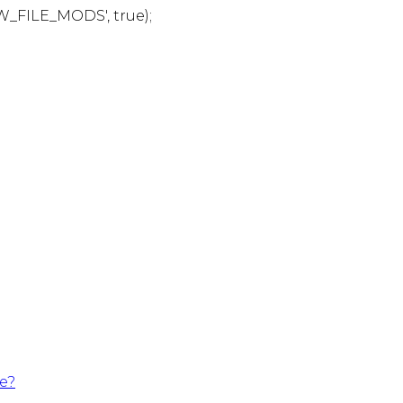
W_FILE_MODS', true);
te?